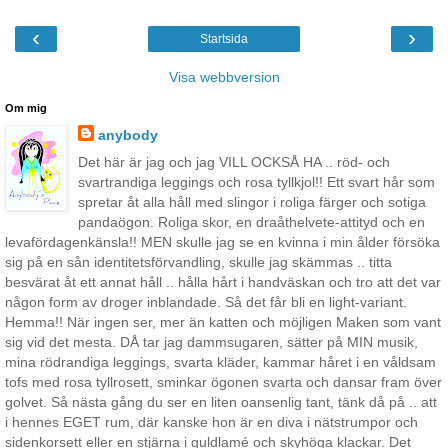
‹
›
Startsida
Visa webbversion
Om mig
anybody
Det här är jag och jag VILL OCKSÅ HA .. röd- och
svartrandiga leggings och rosa tyllkjol!! Ett svart hår som
spretar åt alla håll med slingor i roliga färger och sotiga
pandaögon. Roliga skor, en draåthelvete-attityd och en
levafördagenkänsla!! MEN skulle jag se en kvinna i min ålder försöka
sig på en sån identitetsförvandling, skulle jag skämmas .. titta
besvärat åt ett annat håll .. hålla hårt i handväskan och tro att det var
någon form av droger inblandade. Så det får bli en light-variant.
Hemma!! När ingen ser, mer än katten och möjligen Maken som vant
sig vid det mesta. DÅ tar jag dammsugaren, sätter på MIN musik,
mina rödrandiga leggings, svarta kläder, kammar håret i en våldsam
tofs med rosa tyllrosett, sminkar ögonen svarta och dansar fram över
golvet. Så nästa gång du ser en liten oansenlig tant, tänk då på .. att
i hennes EGET rum, där kanske hon är en diva i nätstrumpor och
sidenkorsett eller en stjärna i guldlamé och skyhöga klackar. Det