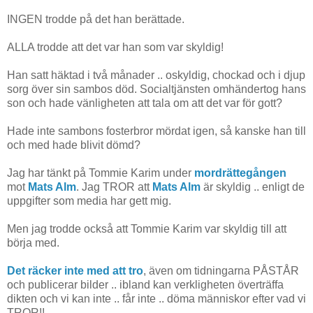
INGEN trodde på det han berättade.
ALLA trodde att det var han som var skyldig!
Han satt häktad i två månader .. oskyldig, chockad och i djup
sorg över sin sambos död. Socialtjänsten omhändertog hans
son och hade vänligheten att tala om att det var för gott?
Hade inte sambons fosterbror mördat igen, så kanske han till
och med hade blivit dömd?
Jag har tänkt på Tommie Karim under
mordrättegången
mot
Mats Alm
. Jag TROR att
Mats Alm
är skyldig .. enligt de
uppgifter som media har gett mig.
Men jag trodde också att Tommie Karim var skyldig till att
börja med.
Det räcker inte med att tro
, även om tidningarna PÅSTÅR
och publicerar bilder .. ibland kan verkligheten överträffa
dikten och vi kan inte .. får inte .. döma människor efter vad vi
TROR!!