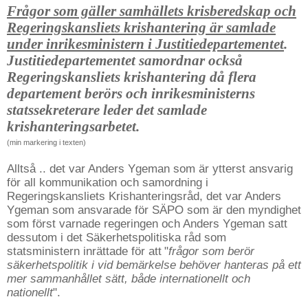
Frågor som gäller samhällets krisberedskap och
Regeringskansliets krishantering är samlade
under inrikesministern i Justitiedepartementet
.
Justitiedepartementet samordnar också
Regeringskansliets krishantering då flera
departement berörs och inrikesministerns
statssekreterare leder det samlade
krishanteringsarbetet.
(min markering i texten)
Alltså .. det var Anders Ygeman som är ytterst ansvarig
för all kommunikation och samordning i
Regeringskansliets Krishanteringsråd, det var Anders
Ygeman som ansvarade för SÄPO som är den myndighet
som först varnade regeringen och Anders Ygeman satt
dessutom i det Säkerhetspolitiska råd som
statsministern inrättade för att
"
frågor som berör
säkerhetspolitik i vid bemärkelse behöver hanteras på ett
mer sammanhållet sätt, både internationellt och
nationellt
".