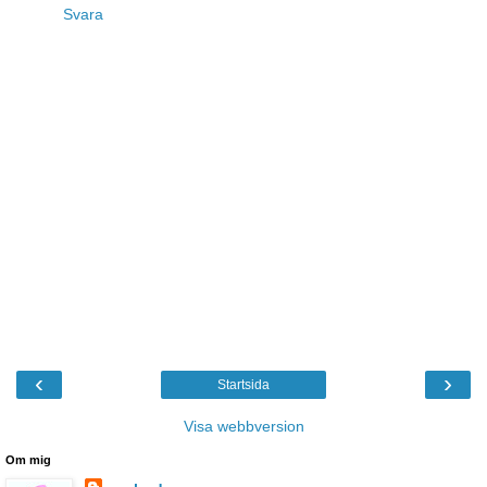
Svara
‹
›
Startsida
Visa webbversion
Om mig