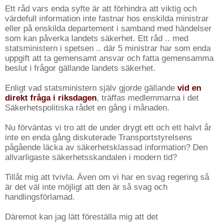
Ett råd vars enda syfte är att förhindra att viktig och
värdefull information inte fastnar hos enskilda ministrar
eller på enskilda departement i samband med händelser
som kan påverka landets säkerhet. Ett råd .. med
statsministern i spetsen .. där 5 ministrar har som enda
uppgift att ta gemensamt ansvar och fatta gemensamma
beslut i frågor gällande landets säkerhet.
Enligt vad statsministern själv gjorde gällande
vid en
direkt fråga i riksdagen
, träffas medlemmarna i det
Säkerhetspolitiska rådet en gång i månaden.
Nu förväntas vi tro att de under drygt ett och ett halvt år
inte en enda gång diskuterade Transportstyrelsens
pågående läcka av säkerhetsklassad information? Den
allvarligaste säkerhetsskandalen i modern tid?
Tillåt mig att tvivla. Även om vi har en svag regering så
är det väl inte möjligt att den är så svag och
handlingsförlamad.
Däremot kan jag lätt föreställa mig att det