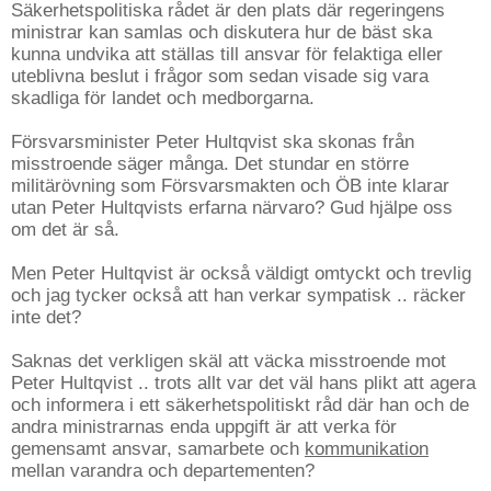
Säkerhetspolitiska rådet är den plats där regeringens
ministrar kan samlas och diskutera hur de bäst ska
kunna undvika att ställas till ansvar för felaktiga eller
uteblivna beslut i frågor som sedan visade sig vara
skadliga för landet och medborgarna.
Försvarsminister Peter Hultqvist ska skonas från
misstroende säger många. Det stundar en större
militärövning som Försvarsmakten och ÖB inte klarar
utan Peter Hultqvists erfarna närvaro? Gud hjälpe oss
om det är så.
Men Peter Hultqvist är också väldigt omtyckt och trevlig
och jag tycker också att han verkar sympatisk .. räcker
inte det?
Saknas det verkligen skäl att väcka misstroende mot
Peter Hultqvist .. trots allt var det väl hans plikt att agera
och informera i ett säkerhetspolitiskt råd där han och de
andra ministrarnas enda uppgift är att verka för
gemensamt ansvar, samarbete och
kommunikation
mellan varandra och departementen?