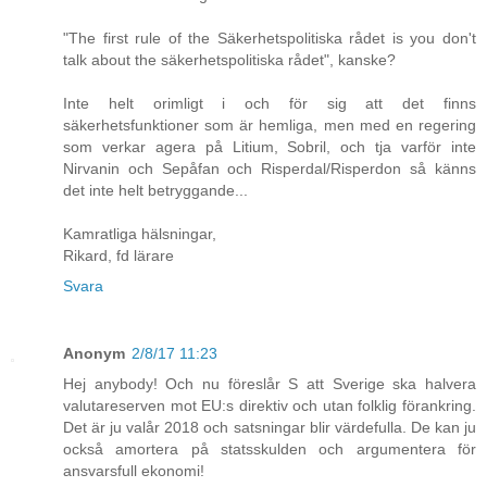
"The first rule of the Säkerhetspolitiska rådet is you don't
talk about the säkerhetspolitiska rådet", kanske?
Inte helt orimligt i och för sig att det finns
säkerhetsfunktioner som är hemliga, men med en regering
som verkar agera på Litium, Sobril, och tja varför inte
Nirvanin och Sepåfan och Risperdal/Risperdon så känns
det inte helt betryggande...
Kamratliga hälsningar,
Rikard, fd lärare
Svara
Anonym
2/8/17 11:23
Hej anybody! Och nu föreslår S att Sverige ska halvera
valutareserven mot EU:s direktiv och utan folklig förankring.
Det är ju valår 2018 och satsningar blir värdefulla. De kan ju
också amortera på statsskulden och argumentera för
ansvarsfull ekonomi!