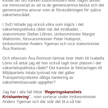
kunde blir om varken statsministern eller någon annan
var intresserad av att ta de gemensamma beslut och det
gemensamma ansvar som är förutsättningen för själva
säkerhetsrådet.
I SvD hittade jag också vilka som ingick i det
säkerhetspolitiska rådet när det inrättades ..
statsminister Stefan Löfven, utrikesminister Margot
Wallström, försvarsminister Peter Hultqvist,
inrikesminister Anders Ygeman och vice statsminister
Åsa Romson.
Och eftersom Åsa Romson lämnat över titeln till Isabella
Lövin så antar jag att hon också tagit över platsen i det
säkerhetspolitiska rådet? Det kanske är förklaringen till
Miljöpartiets totala tystnad när det gäller
Transportstyrelsens dåliga hantering av
säkerhetsklassade uppgifter?
Jag har i alla fall hittat "
Regeringskansliets
Krishantering
"
.. som sorterar under inrikesminister
Anders Ygeman och där står det bl.a så här
: