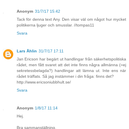
Anonym
31/7/17 15:42
Tack för denna text Any. Den visar väl om något hur mycket
politikerna ljuger och smusslar. //tompas11
Svara
Lars Åhlin
31/7/17 17:11
Jan Ericson har begärt ut handlingar från säkerhetspolitiska
rådet, men fått svaret att det inte finns några allmänna (=ej
sekretessbelagda?) handlingar att lämna ut. Inte ens när
rådet träffats. Så jag instämmer i din fråga: finns det?
http://www.ericsoniubbhult.se/
Svara
Anonym
1/8/17 11:14
Hej.
Bra sammanställning.