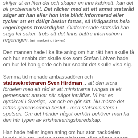
skiljer ut en liten del och skapar en inre kabinett, kan det
bli problematiskt.
Det räcker med att ett annat statsråd
säger att han eller hon inte blivit informerad eller
tycker att ett dåligt beslut fattas, så ifrågasätts hela
regeringens trovärdighet
. Oinformerade statsråd kan
säga fel saker, trots att det finns bättre information i
regeringen
.
(min markering i texten)
Den mannen hade lika lite aning om hur rätt han skulle få
och hur snabbt det skulle ske som Stefan Löfven hade
om hur fel han gjorde och hur snabbt det skulle visa sig.
Samma tid menade ambassadören och
statssekreteraren Sven Hirdman
.. att den stora
fördelen med ett råd är att ministrarna tvingas ta ett
gemensamt ansvar när något inträffar
.
Vi har en
byråkrati i Sverige, var och en gör sitt. Nu måste det
fattas gemensamma beslut - med statsministern i
spetsen. Om det händer något oerhört behöver man ha
den här typen av krishanteringsberedskap.
Han hade heller ingen aning om hur stor nackdelen