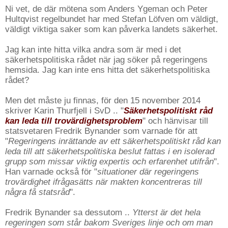
Ni vet, de där mötena som Anders Ygeman och Peter
Hultqvist regelbundet har med Stefan Löfven om väldigt,
väldigt viktiga saker som kan påverka landets säkerhet.
Jag kan inte hitta vilka andra som är med i det
säkerhetspolitiska rådet när jag söker på regeringens
hemsida. Jag kan inte ens hitta det säkerhetspolitiska
rådet?
Men det måste ju finnas, för den 15 november 2014
skriver Karin Thurfjell i SvD .. "
Säkerhetspolitiskt råd
kan leda till trovärdighetsproblem
" och hänvisar till
statsvetaren Fredrik Bynander som varnade för att
"
Regeringens inrättande av ett säkerhetspolitiskt råd kan
leda till att säkerhetspolitiska beslut fattas i en isolerad
grupp som missar viktig expertis och erfarenhet utifrån
".
Han varnade också för "
situationer där regeringens
trovärdighet ifrågasätts när makten koncentreras till
några få statsråd
".
Fredrik Bynander sa dessutom ..
Ytterst är det hela
regeringen som står bakom Sveriges linje och om man