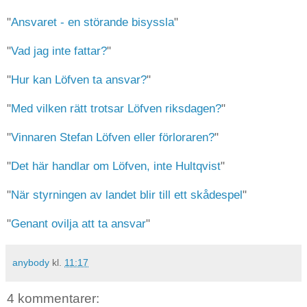
"
Ansvaret - en störande bisyssla
"
"
Vad jag inte fattar?
"
"
Hur kan Löfven ta ansvar?
"
"
Med vilken rätt trotsar Löfven riksdagen?
"
"
Vinnaren Stefan Löfven eller förloraren?
"
"
Det här handlar om Löfven, inte Hultqvist
"
"
När styrningen av landet blir till ett skådespel
"
"
Genant ovilja att ta ansvar
"
anybody
kl.
11:17
4 kommentarer: